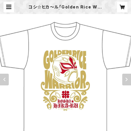
コシ☆ヒカ～ル「Golden Rice War
rior」Tシャツ | 新潟プロレス公式オ
ンラインショップ