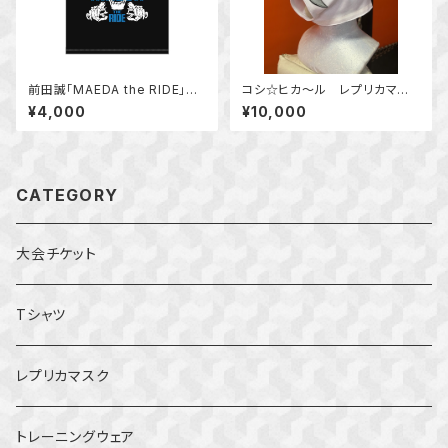
前田誠「MAEDA the RIDE」T
コシ☆ヒカ～ル レプリカマス
シャツ
ク
¥4,000
¥10,000
CATEGORY
大会チケット
Tシャツ
レプリカマスク
トレーニングウェア