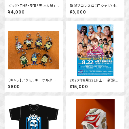
ビッグ・THE・良寛「天上大風」T
新潟プロレスロゴTシャツ（ホワ
シャツ
イト）
¥4,000
¥3,000
【キャラ】アクリルキーホルダー
2026年8月22日(土) 新潟プ
ロレス＆華乃美幸 Summer L
¥800
¥15,000
unch Show In 湯沢東映ホテ
ル ランチ付観戦券（大人）