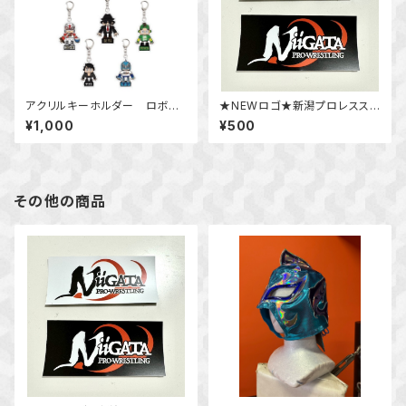
アクリルキーホルダー ロボキ
★NEWロゴ★新潟プロレスステ
ャラクター
ッカー
¥1,000
¥500
その他の商品