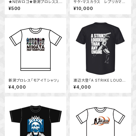
★NEWロゴ★新潟プロレスステ
サケ・マスカラス レプリカマス
ッカー
ク
¥500
¥10,000
新潟プロレス「モアイTシャツ」
渡辺大登「A STRIKE LOUDER
THAN ANY ENGINE」Tシャツ
¥4,000
¥4,000