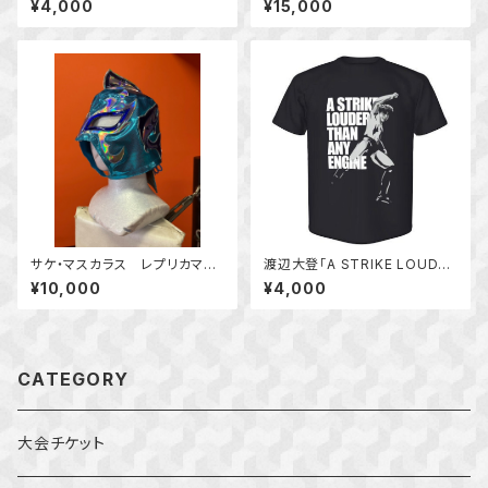
¥4,000
¥15,000
unch Show In 湯沢東映ホテ
ル ランチ付観戦券（大人）
サケ・マスカラス レプリカマス
渡辺大登「A STRIKE LOUDER
ク
THAN ANY ENGINE」Tシャツ
¥10,000
¥4,000
CATEGORY
大会チケット