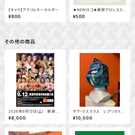
【キャラ】アクリルキーホルダー
★NEWロゴ★新潟プロレスステ
ッカー
¥800
¥500
その他の商品
2026年9月12日(土) 新潟プ
サケ・マスカラス レプリカマス
ロレス 新潟市黒埼市民会館大
ク
¥8,000
¥10,000
会 最前列スーパーシート