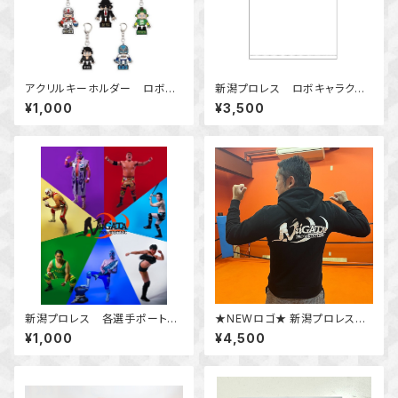
アクリルキーホルダー ロボキ
新潟プロレス ロボキャラクタ
ャラクター
ーTシャツ
¥1,000
¥3,500
新潟プロレス 各選手ポートレ
★NEWロゴ★ 新潟プロレスオ
ート
リジナルパーカー
¥1,000
¥4,500