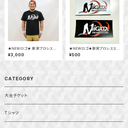
★NEWロゴ★ 新潟プロレスロ
★NEWロゴ★新潟プロレスステ
ゴTシャツ
ッカー
¥3,000
¥500
CATEGORY
大会チケット
Tシャツ