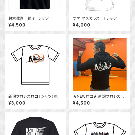
鈴木敬喜 獅子Tシャツ
サケ・マスカラス Tシャツ
¥4,500
¥4,000
新潟プロレスロゴTシャツ（ホワ
★NEWロゴ★ 新潟プロレスオ
イト）
リジナルパーカー
¥3,000
¥4,500