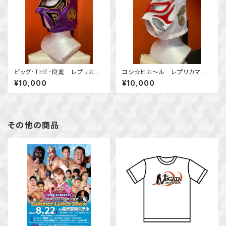
ビッグ･THE･良寛 レプリカマ
コシ☆ヒカ～ル レプリカマス
スク
ク
¥10,000
¥10,000
その他の商品