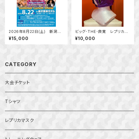
2026年8月22日(土) 新潟プ
ビッグ･THE･良寛 レプリカマ
ロレス＆華乃美幸 Summer L
スク
¥15,000
¥10,000
unch Show In 湯沢東映ホテ
ル ランチ付観戦券（大人）
CATEGORY
大会チケット
Tシャツ
レプリカマスク