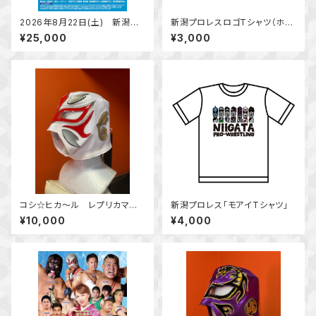
2026年8月22日(土) 新潟プ
新潟プロレスロゴTシャツ（ホワ
ロレス＆華乃美幸 Summer L
イト）
¥25,000
¥3,000
unch Show In 湯沢東映ホテ
ル ランチ＋宿泊付観戦券（大
人）
コシ☆ヒカ～ル レプリカマス
新潟プロレス「モアイTシャツ」
ク
¥10,000
¥4,000